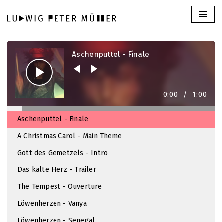
Skip
to
Audio
Player
content
Aschenputtel - Finale
0:00
/
1:00
Aschenputtel - Finale
A Christmas Carol - Main Theme
Gott des Gemetzels - Intro
Das kalte Herz - Trailer
The Tempest - Ouverture
Löwenherzen - Vanya
Löwenherzen - Senegal