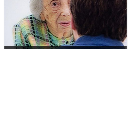
UNTITLED 38′-45 (AT)
2022, Filmuniversität Babelsberg / Volucap GmbH
sound design & VR mix