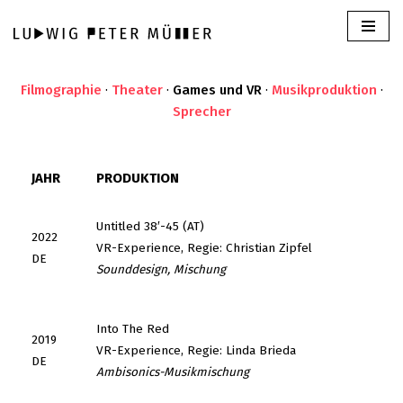
Zum
Inhalt
Filmographie
·
Theater
·
Games und VR
·
Musikproduktion
·
springen
Sprecher
JAHR
PRODUKTION
Untitled 38′-45 (AT)
2022
VR-Experience, Regie: Christian Zipfel
DE
Sounddesign, Mischung
Into The Red
2019
VR-Experience, Regie: Linda Brieda
DE
Ambisonics-Musikmischung